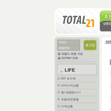
추천
LIFE
DIY 보수제
아이디어상품
향기&향분사기
초음파전용젤
이색상품