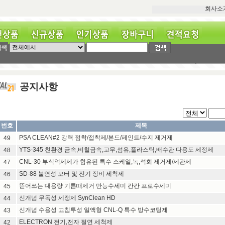
회사소
상품
신규상품
인기상품
장바구니
견적요청
공지사항
번호
제목
PSA CLEAN#2 강력 점착/접착제/본드/페인트/수지 제거제
49
YTS-345 친환경 금속,비철금속,고무,섬유,플라스틱,배수관 다용도 세정제
48
CNL-30 부식억제제가 함유된 특수 스케일,녹,석회 제거제/세관제
47
SD-88 불연성 모터 및 전기 장비 세척제
46
뜯어쓰는 대용량 기름때제거 만능수세미 칸칸 프로수세미
45
신개념 무독성 세정제 SynClean HD
44
신개념 수용성 고침투성 일액형 CNL-Q 특수 방수코팅제
43
ELECTRON 전기,전자 절연 세척제
42