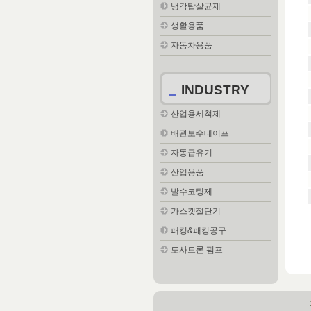
냉각탑살균제
생활용품
자동차용품
INDUSTRY
산업용세척제
배관보수테이프
자동급유기
산업용품
발수코팅제
가스켓절단기
패킹&패킹공구
도사트론 펌프