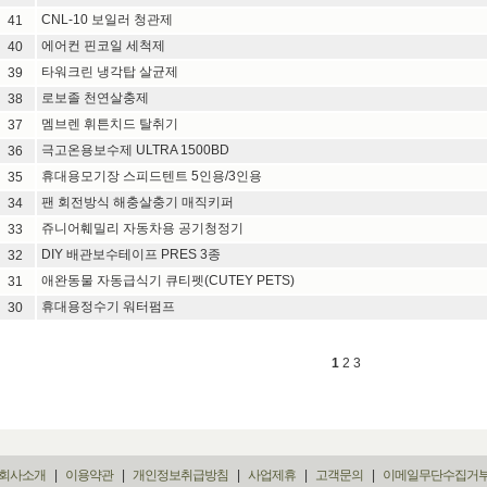
CNL-10 보일러 청관제
41
에어컨 핀코일 세척제
40
타워크린 냉각탑 살균제
39
로보졸 천연살충제
38
멤브렌 휘튼치드 탈취기
37
극고온용보수제 ULTRA 1500BD
36
휴대용모기장 스피드텐트 5인용/3인용
35
팬 회전방식 해충살충기 매직키퍼
34
쥬니어훼밀리 자동차용 공기청정기
33
DIY 배관보수테이프 PRES 3종
32
애완동물 자동급식기 큐티펫(CUTEY PETS)
31
휴대용정수기 워터펌프
30
1
2
3
회사소개
|
이용약관
|
개인정보취급방침
|
사업제휴
|
고객문의
|
이메일무단수집거