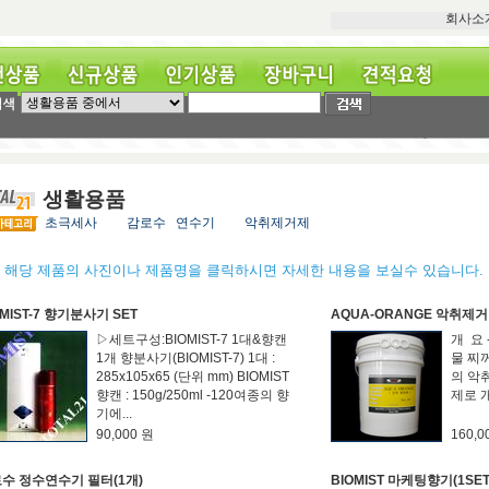
회사소
상품
신규상품
인기상품
장바구니
견적요청
생활용품
초극세사
감로수 연수기
악취제거제
* 해당 제품의 사진이나 제품명을 클릭하시면 자세한 내용을 보실수 있습니다.
OMIST-7 향기분사기 SET
AQUA-ORANGE 악취제
▷세트구성:BIOMIST-7 1대&향캔
개 요 
1개 향분사기(BIOMIST-7) 1대 :
물 찌
285x105x65 (단위 mm) BIOMIST
의 악
향캔 : 150g/250ml -120여종의 향
제로 개
기에...
90,000 원
160,0
수 정수연수기 필터(1개)
BIOMIST 마케팅향기(1SET