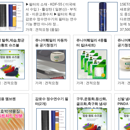
▶필터의 소재 - KDF-55 ( 미국에
1SET
서 수입 ) - 활성탄 ( 일본산) - 부직
새로운
포 - 이온교환수지 ▶필터의 특성
도 중
감로수 정수연수기의 필터는 연수
다르면
기능 뿐만 아니라 정...
눈에 
눈에 보
가격 : 견적요청 (품절)
37,50
 탈취,제습,항균
쥬니어훼밀리 자동차
쥬니어훼밀리 4중휠
쥬니어
숯황토 슈즈볼
용 공기청정기
터 킽(4세트)
공기청
 : 견적요청
가격 : 견적요청
가격 : 견적요청
가격 :
업용 멤브렌
감로수 정수연수기 필
구두,운동화,등산화,
신발 냄
터(2개)
골프화,축구화 냄새/
PIND
악취 제거 슈즈볼
즈볼