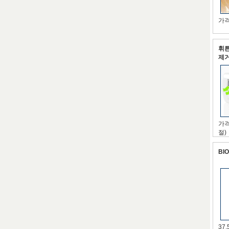
가격
휘튼
제
가격
절)
BI
37,