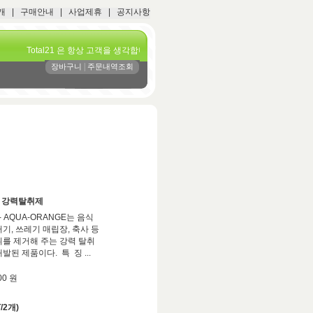
개
|
구매안내
|
사업제휴
|
공지사항
Total21 은 항상 고객을 생각합니다
|
장바구니
주문내역조회
거 강력탈취제
- AQUA-ORANGE는 음식
꺼기, 쓰레기 매립장, 축사 등
취를 제거해 주는 강력 탈취
발된 제품이다. 특 징 ...
00 원
/2개)