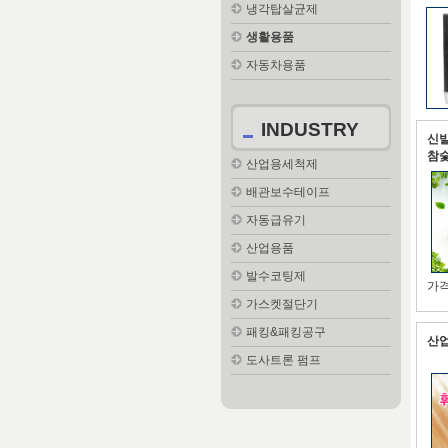
냉각탑살균제
생활용품
자동차용품
INDUSTRY
신발
참
산업용세척제
배관보수테이프
자동급유기
산업용품
발수코팅제
가격
가스켓절단기
패킹&패킹공구
산
도사트론 펌프