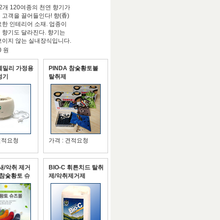
/2개 120여종의 천연 향기가
 고객을 끌어들인다! 향(香)
요한 인테리어 소재. 업종이
 향기도 달라진다. 향기는
보이지 않는 실내장식입니다.
이...
0 원
훼밀리 가정용
PINDA 참숯황토볼
정기
탈취제
 견적요청
가격 : 견적요청
새/악취 제거
BIO-C 휘튼치드 탈취
A 참숯황토 슈
제/악취제거제