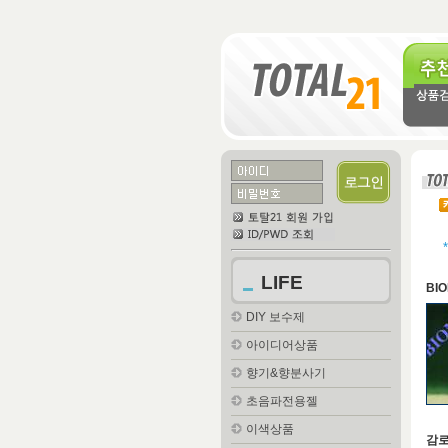
추천
LIFE
BI
DIY 보수제
아이디어상품
향기&향분사기
초음파전용젤
이색상품
감로