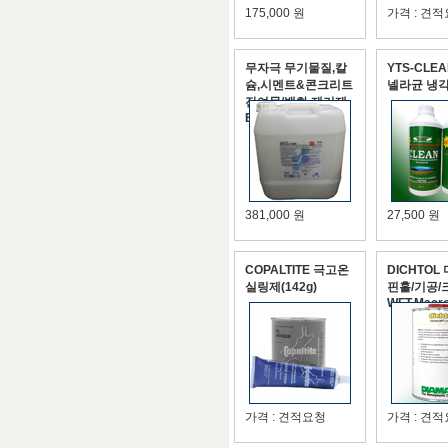
175,000 원
가격 : 견
무자극 무기물질,칼
YTS-CLE
슘,시멘트&콘크리트
넬라균 냉
잔여물/백화 제거제
EMS FORO
381,000 원
27,500 원
COPALTITE 극고온
DICHTOL
실링제(142g)
핀홀/기공
WFT,Macr
가격 : 견적요청
가격 : 견