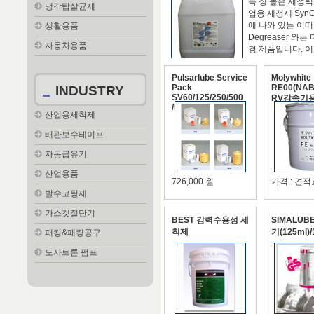
특 징 높은 세정력
냉각탑살균제
업용 세정제 SynC
에 나와 있는 어
생활용품
Degreaser 와
자동차용품
경 제품입니다. 이 
262,000 원
Pulsarlube Service
Molywhite
Pack
RE00(NA
INDUSTRY
SV60/125/250/500
RV감속기용
/PL1~7,10
산업용세척제
배관보수테이프
자동급유기
산업용품
726,000 원
가격 : 견
발수코팅제
가스켓절단기
BEST 강력수용성 세
SIMALU
척제
기(125ml)
패킹&패킹공구
도사트론 펌프