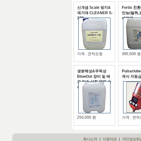
신개념 Scale 방지&
Fortis 
제거제 CLEANER S-
만능(탈취,
100
세정제
가격 : 견적요청
385,500 원
생분해성&무독성
Pulsarlu
BlowOut 장비 및 배
계식 자동
관 칼슘,석회,물때,슬
러지 제거 및 세정
250,000 원
가격 : 견
회사소개
|
이용약관
|
개인정보취