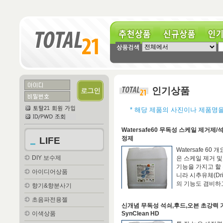
추천상품
신규상품
인기상
인기상품
* 해당 제품의 사진이나 제품명
Watersafe60 무독성 스케일 제거제
정제
LIFE
Watersafe 60 개요
DIY 보수제
은 스케일 제거 
기능을 가지고 할 
아이디어상품
니라 시추유체(Drili
의 기능도 겸비하고.
향기&향분사기
462,000 원
초음파전용젤
신개념 무독성 석쇠,후드,오븐 초강력 
이색상품
SynClean HD