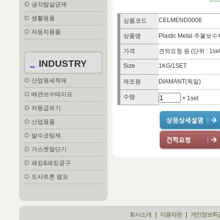
냉각탑살균제
생활용품
CELMEND0006
상품코드
자동차용품
상품명
Plastic Metal 주물보
가격
견적요청 원 (단위 : 1set
INDUSTRY
Size
1KG/1SET
산업용세척제
제조원
DIAMANT(독일)
배관보수테이프
수량
× 1set
자동급유기
산업용품
발수코팅제
가스켓절단기
패킹&패킹공구
도사트론 펌프
회사소개
|
이용약관
|
개인정보취