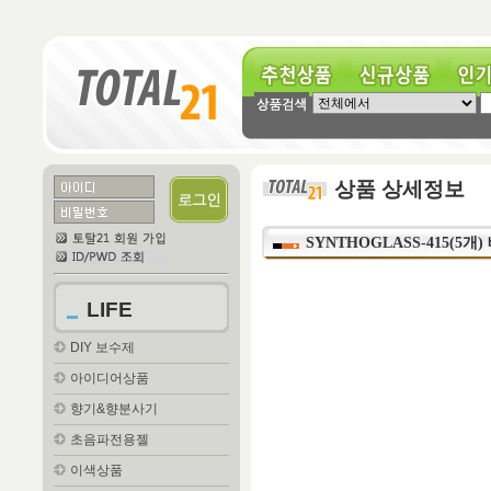
추천상품
신규상품
인기상
상품 상세정보
SYNTHOGLASS-415(5
LIFE
DIY 보수제
아이디어상품
향기&향분사기
초음파전용젤
이색상품