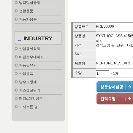
냉각탑살균제
생활용품
자동차용품
PRES0006
상품코드
상품명
SYNTHOGLASS-415
INDUSTRY
이프
가격
견적요청 원 (단위 : 1개
산업용세척제
Size
배관보수테이프
NEPTUNE RESEARC
제조원
자동급유기
수량
× 1개
산업용품
발수코팅제
가스켓절단기
패킹&패킹공구
도사트론 펌프