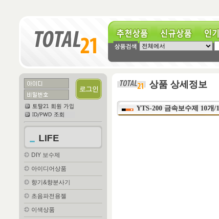
추천상품
신규상품
인기상
상품 상세정보
YTS-200 금속보수제 10개/
LIFE
DIY 보수제
아이디어상품
향기&향분사기
초음파전용젤
이색상품