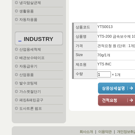
냉각탑살균제
생활용품
자동차용품
YTS0013
상품코드
상품명
YTS-200 금속보수제 1
INDUSTRY
가격
견적요청 원 (단위 : 1개
산업용세척제
Size
70g/1개
배관보수테이프
YTS INC
제조원
자동급유기
수량
× 1개
산업용품
발수코팅제
가스켓절단기
패킹&패킹공구
도사트론 펌프
회사소개
|
이용약관
|
개인정보취