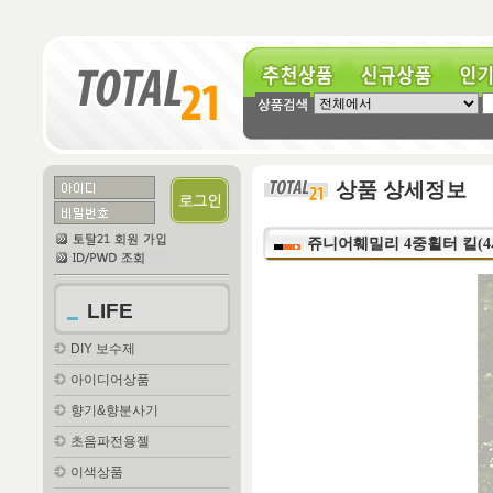
추천상품
신규상품
인기상
상품 상세정보
쥬니어훼밀리 4중휠터 킽(4
LIFE
DIY 보수제
아이디어상품
향기&향분사기
초음파전용젤
이색상품