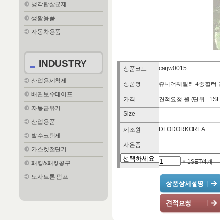
냉각탑살균제
생활용품
자동차용품
INDUSTRY
carjw0015
상품코드
산업용세척제
상품명
쥬니어훼밀리 4중휠터 킽
배관보수테이프
가격
견적요청 원 (단위 : 1SE
자동급유기
Size
산업용품
DEODORKOREA
제조원
발수코팅제
사은품
가스켓절단기
수량
× 1SET/4개
패킹&패킹공구
도사트론 펌프